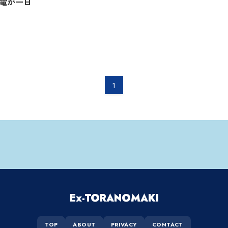
電が一日
1
Ex-TORANOMAKI
TOP
ABOUT
PRIVACY
CONTACT