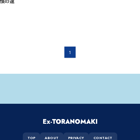
習慣の違
1
Ex-TORANOMAKI
TOP
ABOUT
PRIVACY
CONTACT