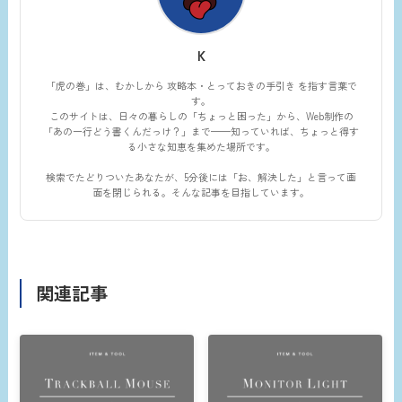
K
「虎の巻」は、むかしから 攻略本・とっておきの手引き を指す言葉で
す。
このサイトは、日々の暮らしの「ちょっと困った」から、Web制作の
「あの一行どう書くんだっけ？」まで——知っていれば、ちょっと得す
る小さな知恵を集めた場所です。
検索でたどりついたあなたが、5分後には「お、解決した」と言って画
面を閉じられる。そんな記事を目指しています。
関連記事