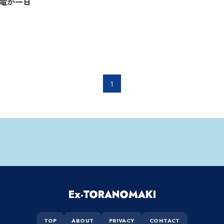
電が一日
1
Ex-TORANOMAKI
TOP
ABOUT
PRIVACY
CONTACT