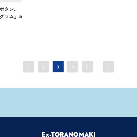
ボタン。
グラム」5
1
2
3
4
5
...
9
Ex-TORANOMAKI