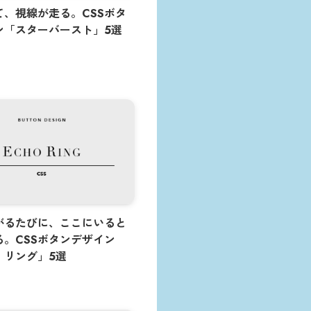
て、視線が走る。CSSボタ
ン「スターバースト」5選
日
がるたびに、ここにいると
る。CSSボタンデザイン
・リング」5選
日