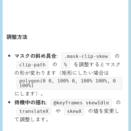
調整方法
マスクの斜め具合
:
の
.mask-clip-skew
の
を調整するとマスク
clip-path
%
の形が変わります（矩形にしたい場合は
polygon(0 0, 100% 0, 100% 100%, 0
100%)
にします）。
待機中の揺れ
:
の
@keyframes skewIdle
や
の値を変更し
translateX
skewX
て調整します。