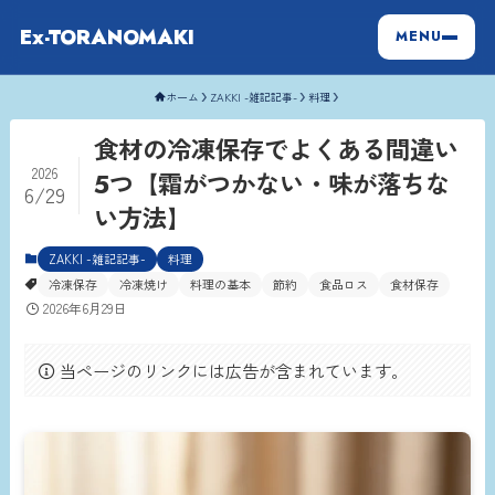
Ex-TORANOMAKI
MENU
ホーム
ZAKKI -雑記記事-
料理
食材の冷凍保存でよくある間違い
2026
5つ【霜がつかない・味が落ちな
6/29
い方法】
ZAKKI -雑記記事-
料理
冷凍保存
冷凍焼け
料理の基本
節約
食品ロス
食材保存
2026年6月29日
当ページのリンクには広告が含まれています。